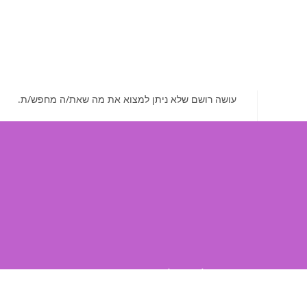
עושה רושם שלא ניתן למצוא את מה שאת/ה מחפש/ת.
טלפון שלנו: ‭‬052-3551592
מייל: ‭‬ilana.fishbein@gmail.com