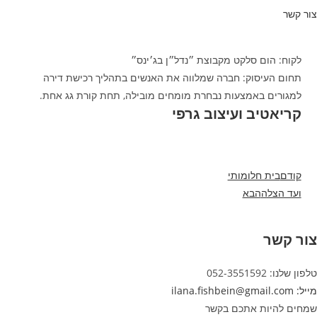
צור קשר
לקוח: הום סלקט מקבוצת ״נדל״ן בג׳ינס״
תחום העיסוק: חברה שמלווה את האנשים בתהליך רכישת דירה
למגורים באמצעות נבחרת מומחים מובילה, תחת קורת גג אחת.
קריאטיב ועיצוב גרפי
קודם
בית חלומותי
ועד הצלה
הבא
צור קשר
טלפון שלנו: ‭‬052-3551592
מייל: ‭‬ilana.fishbein@gmail.com
שמחים‭ ‬להיות‭ ‬אתכם‭ ‬בקשר‬‬‬‬‬‬